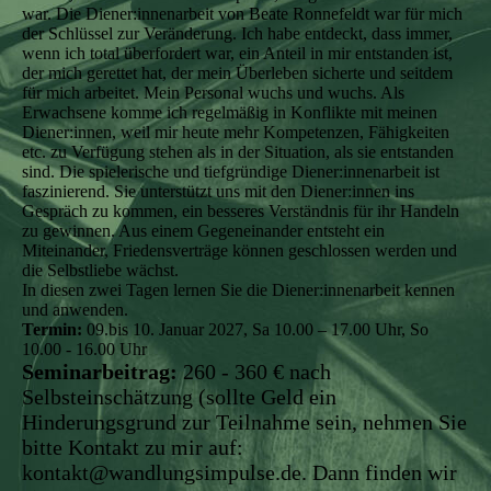
war. Die Diener:innenarbeit von Beate Ronnefeldt war für mich
der Schlüssel zur Veränderung. Ich habe entdeckt, dass immer,
wenn ich total überfordert war, ein Anteil in mir entstanden ist,
der mich gerettet hat, der mein Überleben sicherte und seitdem
für mich arbeitet. Mein Personal wuchs und wuchs. Als
Erwachsene komme ich regelmäßig in Konflikte mit meinen
Diener:innen, weil mir heute mehr Kompetenzen, Fähigkeiten
etc. zu Verfügung stehen als in der Situation, als sie entstanden
sind. Die spielerische und tiefgründige Diener:innenarbeit ist
faszinierend. Sie unterstützt uns mit den Diener:innen ins
Gespräch zu kommen, ein besseres Verständnis für ihr Handeln
zu gewinnen. Aus einem Gegeneinander entsteht ein
Miteinander, Friedensverträge können geschlossen werden und
die Selbstliebe wächst.
In diesen zwei Tagen lernen Sie die Diener:innenarbeit kennen
und anwenden.
Termin:
09.bis 10. Januar 2027, Sa 10.00 – 17.00 Uhr, So
10.00 - 16.00 Uhr
Seminarbeitrag:
260 - 360 € nach
Selbsteinschätzung (sollte Geld ein
Hinderungsgrund zur Teilnahme sein, nehmen Sie
bitte Kontakt zu mir auf:
kontakt@wandlungsimpulse.de. Dann finden wir