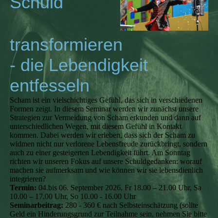
Schuld
transformieren
- die Lebendigkeit
entfesseln
Scham ist ein vielschichtiges Gefühl, das sich in verschiedenen
Formen zeigt. In diesem Seminar werden wir zunächst unsere
Strategien zur Vermeidung von Scham erkunden und dann auf
unterschiedlichen Wegen, mit diesem Gefühl in Kontakt
kommen. Dabei werden wir erleben, dass sich der Scham zu
widmen nicht nur verlorene Lebensfreude zurückbringt, sondern
auch zu einer gesteigerten Lebendigkeit führt. Am Sonntag
richten wir unseren Fokus auf unsere Schuldgedanken: worauf
machen sie aufmerksam und wie können wir sie lebensdienlich
integrieren?
Termin:
04.bis 06. September 2026, Fr 18.00 – 21.00 Uhr, Sa
10.00 – 17.00 Uhr, So 10.00 - 16.00 Uhr
Seminarbeitrag:
280 - 360 € nach Selbsteinschätzung (sollte
Geld ein Hinderungsgrund zur Teilnahme sein, nehmen Sie bitte