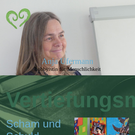
Anja Ufermann
Lobbyistin für Menschlichkeit
Ve
rtiefungs
Scham und