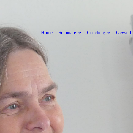
Home
Seminare
Coaching
Gewaltf